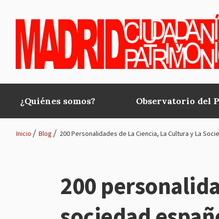
Pasar al contenido principal
¿Quiénes somos?
Observatorio del 
Main
navigation
Inicio
Blog
200 Personalidades de La Ciencia, La Cultura y La So
Ruta
de
200 personalidad
navegación
sociedad españ