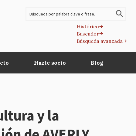
Buscar
Histórico
Buscador
B
Búsqueda avanzada
av
cto
Hazte socio
Blog
ltura y la
ción de AVERLY