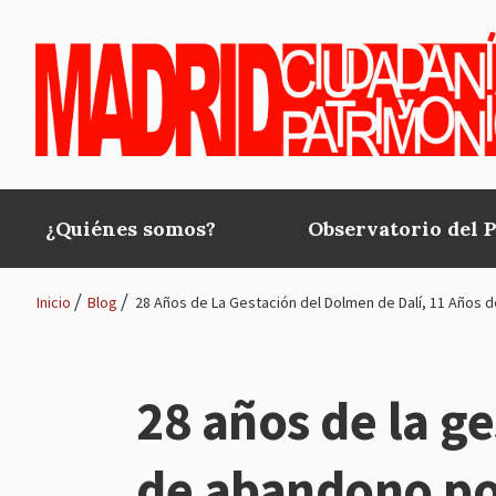
Pasar al contenido principal
¿Quiénes somos?
Observatorio del 
Main
navigation
Inicio
Blog
28 Años de La Gestación del Dolmen de Dalí, 11 Años 
Ruta
de
28 años de la g
navegación
de abandono po