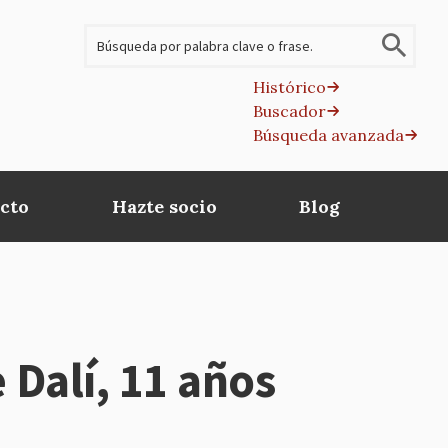
Buscar
Histórico
Buscador
B
Búsqueda avanzada
av
cto
Hazte socio
Blog
 Dalí, 11 años