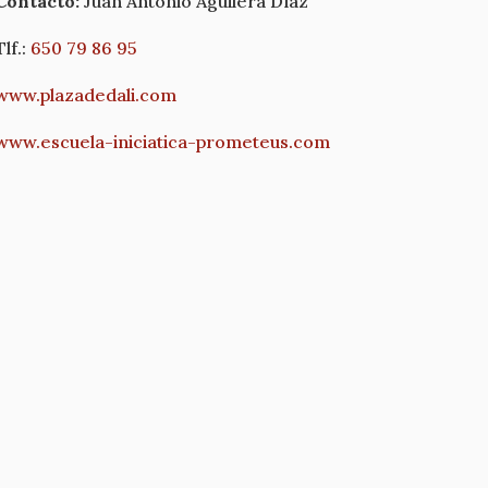
Contacto:
Juan Antonio Aguilera Díaz
Tlf.:
650 79 86 95
www.plazadedali.com
www.escuela-iniciatica-
prometeus.com