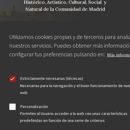
Histórico, Artístico, Cultural, Social y
Natural de la Comunidad de Madrid
Utilizamos cookies propias y de terceros para anali
blog
nuestros servicios. Puedes obtener más informació
Menu
observatorio del patrimonio
configurar tus preferencias pulsando en:
Más inform
Footer
convocatorias
Estrictamente necesarias (técnicas)
buscador avanzado
Necesarias para la navegación y el buen funcionamiento de nue
web
Nuestras redes
Personalización
Permiten al Usuario acceder a la web con unas características
predefinidas en función de una serie de criterios