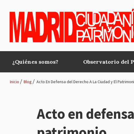
Pasar al contenido principal
¿Quiénes somos?
Observatorio del 
Main
navigation
Inicio
Blog
Acto En Defensa del Derecho A La Ciudad y El Patrimon
Ruta
de
Acto en defensa 
navegación
patrimonio