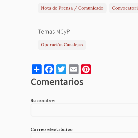
Nota de Prensa / Comunicado
Convocatori
Temas MCyP
Operación Canalejas
S
F
T
E
Pi
h
a
w
m
nt
Comentarios
ar
c
it
ai
er
e
e
te
l
es
Su nombre
b
r
t
o
o
Correo electrónico
k