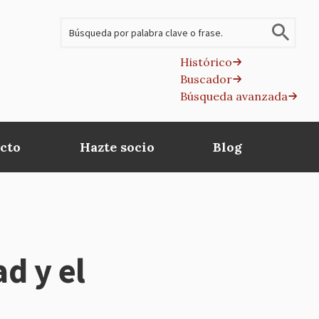
Buscar
Histórico
Buscador
B
Búsqueda avanzada
av
cto
Hazte socio
Blog
d y el