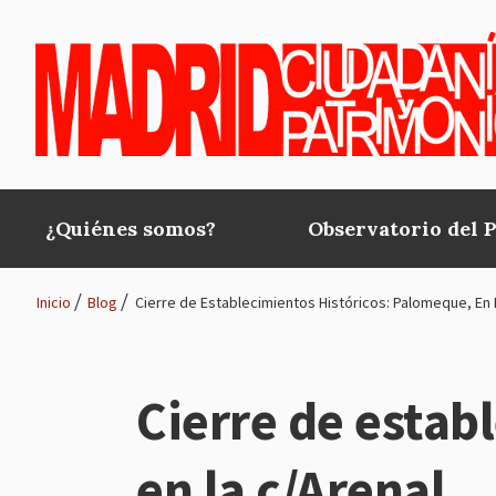
Pasar al contenido principal
¿Quiénes somos?
Observatorio del 
Main
navigation
Inicio
Blog
Cierre de Establecimientos Históricos: Palomeque, En 
Ruta
de
Cierre de estab
navegación
en la c/Arenal