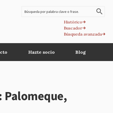
Buscar
Histórico
Buscador
B
Búsqueda avanzada
av
cto
Hazte socio
Blog
s: Palomeque,