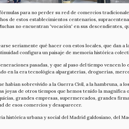
órmulas para no perder su red de comercios tradicionale
hos de estos establecimientos centenarios, supracentena
Muchas no encuentran "vocación" en sus descendientes, qu
rse seriamente qué hacer con estos locales, que dan a la
tinuidad configura un paisaje de memoria histórica colecti
 generaciones pasadas, y que al paso del tiempo vencen lo e
endo en la era tecnológica alpargaterías, droguerías, merce
habían sobrevivido a la Guerra Civil, a la hambruna, a los 
nticas joyas de otros tiempos que hemos tenido la magnífic
nquicias, grandes empresas, supermercados, grandes firmas
tud de esos comercios y desaparecer.
ria histórica urbana y social del Madrid galdosiano, del 