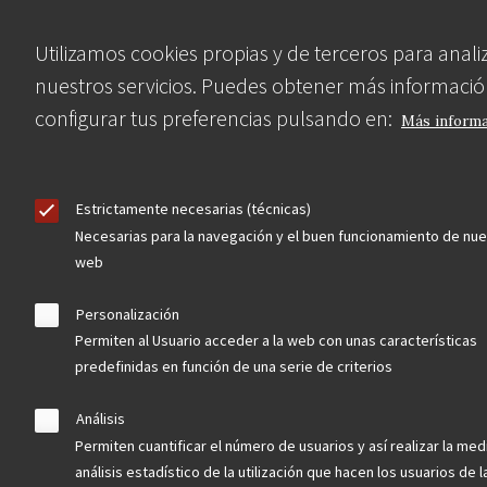
Utilizamos cookies propias y de terceros para anali
Hazte socio
nuestros servicios. Puedes obtener más informació
configurar tus preferencias pulsando en:
Más inform
Aviso Legal
Política de privacidad
Política de Cookies
Estrictamente necesarias (técnicas)
Menú
Necesarias para la navegación y el buen funcionamiento de nue
web
legal
Personalización
Permiten al Usuario acceder a la web con unas características
predefinidas en función de una serie de criterios
Análisis
Permiten cuantificar el número de usuarios y así realizar la med
análisis estadístico de la utilización que hacen los usuarios de 