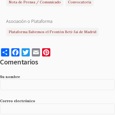
Nota de Prensa / Comunicado
Convocatoria
Asociación o Plataforma
Plataforma Salvemos el Frontón Beti-Jai de Madrid
S
F
T
E
Pi
h
a
w
m
nt
Comentarios
ar
c
it
ai
er
e
e
te
l
es
Su nombre
b
r
t
o
o
Correo electrónico
k