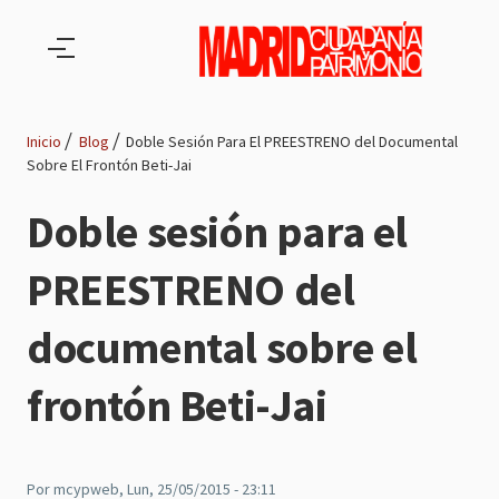
Pasar al contenido principal
Inicio
Blog
Doble Sesión Para El PREESTRENO del Documental
Sobre El Frontón Beti-Jai
Ruta
Doble sesión para el
de
PREESTRENO del
navegación
documental sobre el
frontón Beti-Jai
Por
mcypweb
, Lun, 25/05/2015 - 23:11