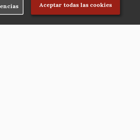
Rechazar el consentimiento
Aceptar todas las cookies
encias
Nuestras redes
Hazte socio