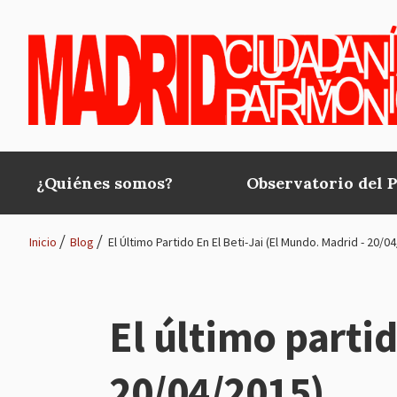
Pasar al contenido principal
¿Quiénes somos?
Observatorio del 
Main
navigation
Inicio
Blog
El Último Partido En El Beti-Jai (El Mundo. Madrid - 20/0
Ruta
de
El último partid
navegación
20/04/2015)