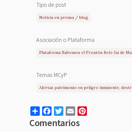
Tipo de post
Noticia en prensa / blog
Asociación o Plataforma
Plataforma Salvemos el Frontón Beti-Jai de Ma
Temas MCyP
Alertas patrimonio en peligro inminente, dest
S
F
T
E
Pi
h
a
w
m
nt
Comentarios
ar
c
it
ai
er