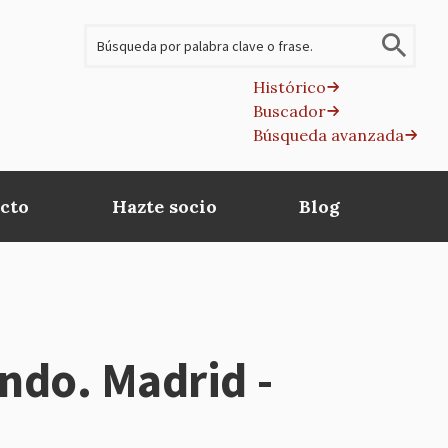
Buscar
Histórico
Buscador
B
Búsqueda avanzada
av
cto
Hazte socio
Blog
undo. Madrid -