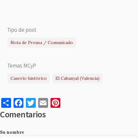
Tipo de post
Nota de Prensa / Comunicado
Temas MCyP
Caserío histórico
El Cabanyal (Valencia)
S
F
T
E
Pi
h
a
w
m
nt
Comentarios
ar
c
it
ai
er
e
e
te
l
es
Su nombre