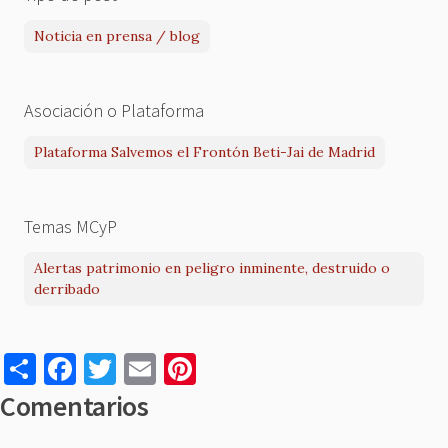
Noticia en prensa / blog
Asociación o Plataforma
Plataforma Salvemos el Frontón Beti-Jai de Madrid
Temas MCyP
Alertas patrimonio en peligro inminente, destruido o
derribado
S
F
T
E
Pi
h
a
w
m
nt
Comentarios
ar
c
it
ai
er