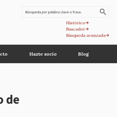
Buscar
Histórico
Buscador
B
Búsqueda avanzada
av
cto
Hazte socio
Blog
o de