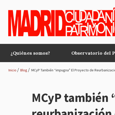
Pasar al contenido principal
¿Quiénes somos?
Observatorio del 
Main
navigation
Inicio
Blog
MCyP También “impugna” El Proyecto de Reurbanización
Ruta
de
MCyP también “
navegación
reurbanización d