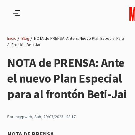
Pasar al contenido principal
Inicio
Blog
NOTA de PRENSA: Ante El Nuevo Plan Especial Para
Al Frontón Beti-Jai
Ruta
NOTA de PRENSA: Ante
de
el nuevo Plan Especial
navegación
para al frontón Beti-Jai
Por
mcypweb
, Sáb, 29/07/2023 - 23:17
NOTA DE PRENSA