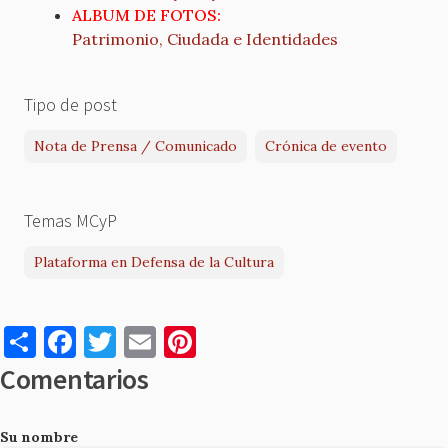
ALBUM DE FOTOS:
Patrimonio, Ciudada e Identidades
Tipo de post
Nota de Prensa / Comunicado
Crónica de evento
Temas MCyP
Plataforma en Defensa de la Cultura
S
F
T
E
Pi
h
a
w
m
nt
Comentarios
ar
c
it
ai
er
e
e
te
l
es
Su nombre