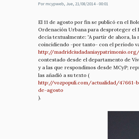
Por
mcypweb
, Jue, 21/08/2014 - 00:01
El 11 de agosto por fin se publicó en el B
Ordenación Urbana para desproteger el Edi
decía textualmente: "A partir de ahora, l
coincidiendo -por tanto- con el periodo v
http://
madridciudadaniaypatrimonio.
org
contestado desde el departamento de Viv
y a las que respondimos desde MCyP; rep
las añadió a su texto (
http://vozpopuli.com/
actualidad/47661-b
de-agosto
).