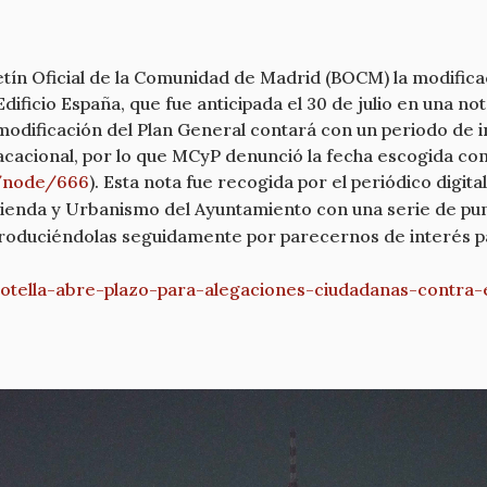
oletín Oficial de la Comunidad de Madrid (BOCM) la modific
ficio España, que fue anticipada el 30 de julio en una n
a modificación del Plan General contará con un periodo de 
acacional, por lo que MCyP denunció la fecha escogida com
/node/666
). Esta nota fue recogida por el periódico digita
ienda y Urbanismo del Ayuntamiento con una serie de pu
roduciéndolas seguidamente por parecernos de interés p
otella-abre-
plazo-para-alegaciones-
ciudadanas-contra-e