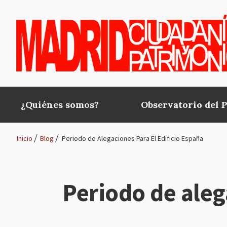
Pasar al contenido principal
¿Quiénes somos?
Observatorio del 
Main
navigation
Inicio
Blog
Periodo de Alegaciones Para El Edificio España
Ruta
de
Periodo de aleg
navegación