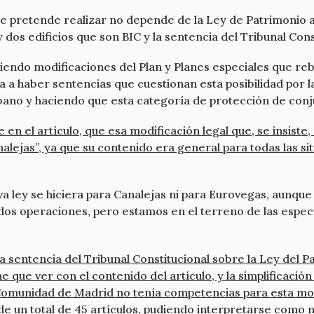
se pretende realizar no depende de la Ley de Patrimonio 
 dos edificios que son BIC y la sentencia del Tribunal Con
iendo modificaciones del Plan y Planes especiales que reb
 a haber sentencias que cuestionan esta posibilidad por la
ano y haciendo que esta categoría de protección de conju
en el artículo, que esa modificación legal que, se insiste
alejas”, ya que su contenido era general para todas las si
 ley se hiciera para Canalejas ni para Eurovegas, aunque
 dos operaciones, pero estamos en el terreno de las espe
la sentencia del Tribunal Constitucional sobre la Ley del 
e que ver con el contenido del artículo, y la simplificación
 Comunidad de Madrid no tenía competencias para esta modi
de un total de 45 artículos, pudiendo interpretarse como n