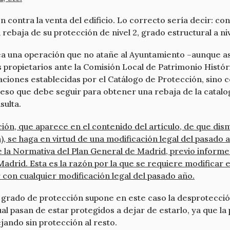
n contra la venta del edificio. Lo correcto sería decir: co
baja de su protección de nivel 2, grado estructural a nive
sea una operación que no atañe al Ayuntamiento –aunque así
 propietarios ante la Comisión Local de Patrimonio Históri
aciones establecidas por el Catálogo de Protección, sino 
eso que debe seguir para obtener una rebaja de la catalog
sulta.
ón, que aparece en el contenido del artículo, de que dismi
), se haga en virtud de una modificación legal del pasado 
 la Normativa del Plan General de Madrid, previo informe
drid. Esta es la razón por la que se requiere modificar 
 con cualquier modificación legal del pasado año.
l grado de protección supone en este caso la desprotecci
al pasan de estar protegidos a dejar de estarlo, ya que la 
ando sin protección al resto.