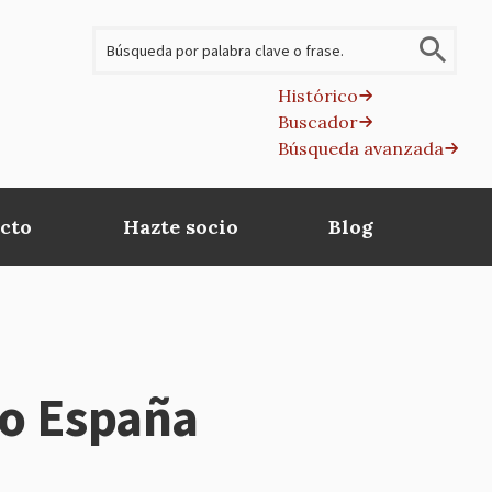
Buscar
Histórico
Buscador
B
Búsqueda avanzada
av
cto
Hazte socio
Blog
io España