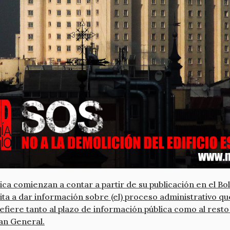
ca comienzan a contar a partir de su publicación en el Bol
limita a dar información sobre (el) proceso administrativo 
e refiere tanto al plazo de información pública como al res
lan General.