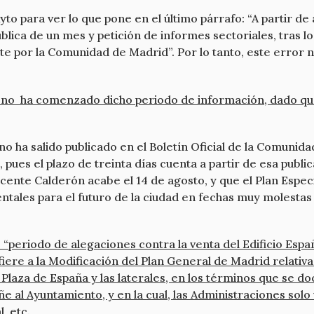
yto para ver lo que pone en el último párrafo: “A partir de
lica de un mes y petición de informes sectoriales, tras l
te por la Comunidad de Madrid”. Por lo tanto, este error n
y no ha comenzado dicho periodo de información, dado que 
 ha salido publicado en el Boletín Oficial de la Comunidad
es el plazo de treinta días cuenta a partir de esa public
icente Calderón acabe el 14 de agosto, y que el Plan Espe
entales para el futuro de la ciudad en fechas muy molestas
periodo de alegaciones contra la venta del Edificio Españ
fiere a la Modificación del Plan General de Madrid relativa
a Plaza de España y las laterales, en los términos que se d
 al Ayuntamiento, y en la cual, las Administraciones solo v
, etc.