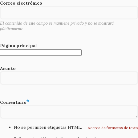
o
Correo electrónico
k
El contenido de este campo se mantiene privado y no se mostrará
públicamente.
Página principal
Asunto
Comentario
No se permiten etiquetas HTML.
Acerca de formatos de texto