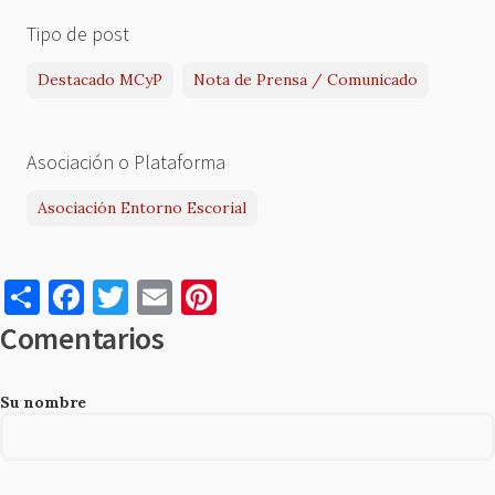
Tipo de post
Destacado MCyP
Nota de Prensa / Comunicado
Asociación o Plataforma
Asociación Entorno Escorial
S
F
T
E
Pi
h
a
w
m
nt
Comentarios
ar
c
it
ai
er
e
e
te
l
es
Su nombre
b
r
t
o