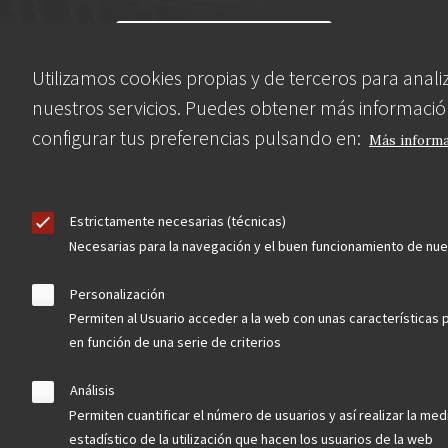
Contacta
Utilizamos cookies propias y de terceros para anali
nuestros servicios. Puedes obtener más informació
Hazte socio
configurar tus preferencias pulsando en:
Más inform
Estrictamente necesarias (técnicas)
Aviso Legal
Política de privacidad
Política de Cookies
Necesarias para la navegación y el buen funcionamiento de nu
Menú
Personalización
Permiten al Usuario acceder a la web con unas características 
legal
en función de una serie de criterios
Análisis
Permiten cuantificar el número de usuarios y así realizar la medi
estadístico de la utilización que hacen los usuarios de la web