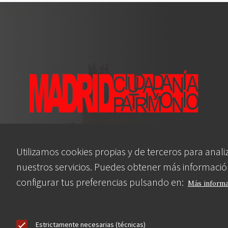
Asociación en defensa del Patrimonio
Histórico, Artístico, Cultural, Social y
Utilizamos cookies propias y de terceros para anali
Natural de la Comunidad de Madrid
nuestros servicios. Puedes obtener más informació
configurar tus preferencias pulsando en:
Más inform
blog
Estrictamente necesarias (técnicas)