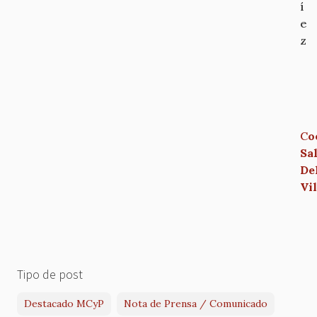
í
e
z
C
o
Sa
De
Vil
Tipo de post
Destacado MCyP
Nota de Prensa / Comunicado