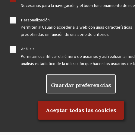
Menu
observatorio del patrimonio
Necesarias para la navegación y el buen funcionamiento de nu
Footer
convocatorias
Personalización
Permiten al Usuario acceder a la web con unas características
predefinidas en función de una serie de criterios
buscador avanzado
Análisis
Nuestras redes
Permiten cuantificar el número de usuarios y así realizar la med
análisis estadístico de la utilización que hacen los usuarios de 
Guardar preferencias
Rechazar el consentimiento
Aceptar todas las cookies
Contacta