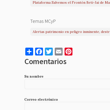
Plataforma Salvemos el Frontón Beti-Jai de Ma
Temas MCyP
Alertas patrimonio en peligro inminente, dest
S
F
T
E
Pi
h
a
w
m
nt
Comentarios
ar
c
it
ai
er
e
e
te
l
es
Su nombre
b
r
t
o
o
Correo electrónico
k