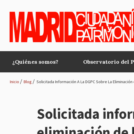
Pasar al contenido principal
¿Quiénes somos?
Observatorio del 
Main
navigation
Inicio
Blog
Solicitada Información A La DGPC Sobre La Eliminación d
Ruta
de
Solicitada info
navegación
eliminación de l