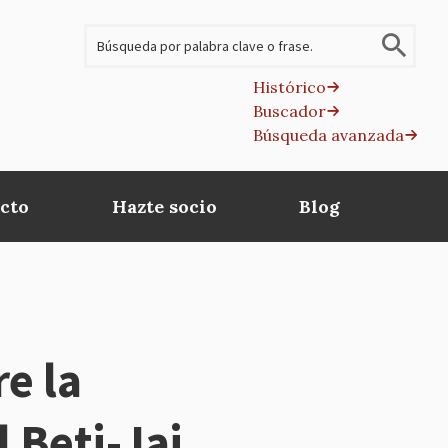
Buscar
Histórico
Buscador
B
Búsqueda avanzada
av
cto
Hazte socio
Blog
e la
l Beti-Jai