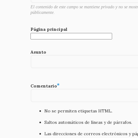
El contenido de este campo se mantiene privado y no se most
públicamente.
Página principal
Asunto
Comentario
No se permiten etiquetas HTML.
Saltos automáticos de líneas y de párrafos.
Las direcciones de correos electrónicos y p