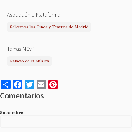
Asociación o Plataforma
Salvemos los Cines y Teatros de Madrid
Temas MCyP
Palacio de la Música
S
F
T
E
Pi
h
a
w
m
nt
Comentarios
ar
c
it
ai
er
e
e
te
l
es
Su nombre
b
r
t
o