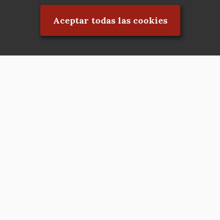
Aceptar todas las cookies
Asociación en defensa del Patrimonio
Histórico, Artístico, Cultural, Social y
Natural de la Comunidad de Madrid