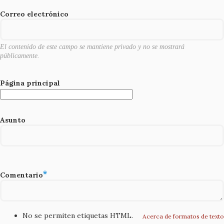
o
Correo electrónico
k
El contenido de este campo se mantiene privado y no se mostrará
públicamente.
Página principal
Asunto
Comentario
No se permiten etiquetas HTML.
Acerca de formatos de texto