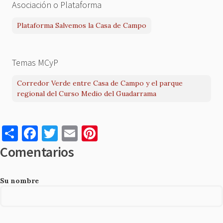
Asociación o Plataforma
Plataforma Salvemos la Casa de Campo
Temas MCyP
Corredor Verde entre Casa de Campo y el parque
regional del Curso Medio del Guadarrama
S
F
T
E
Pi
h
a
w
m
nt
Comentarios
ar
c
it
ai
er
e
e
te
l
es
Su nombre
b
r
t
o