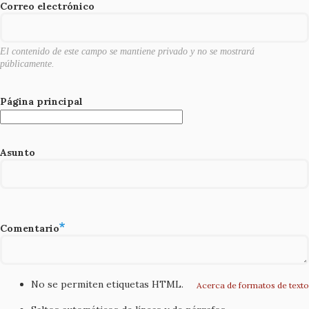
o
Correo electrónico
k
El contenido de este campo se mantiene privado y no se mostrará
públicamente.
Página principal
Asunto
Comentario
No se permiten etiquetas HTML.
Acerca de formatos de texto