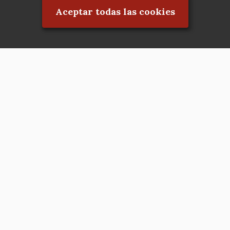
Aceptar todas las cookies
Asociación en defensa del Patrimonio
Histórico, Artístico, Cultural, Social y
Natural de la Comunidad de Madrid