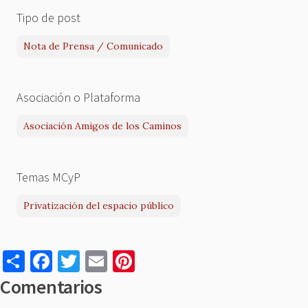
Tipo de post
Nota de Prensa / Comunicado
Asociación o Plataforma
Asociación Amigos de los Caminos
Temas MCyP
Privatización del espacio público
S
F
T
E
Pi
h
a
w
m
nt
Comentarios
ar
c
it
ai
er