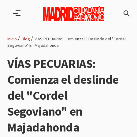
Pasar al contenido principal
Inicio
Blog
VÍAS PECUARIAS: Comienza El Deslinde del "Cordel
Segoviano" En Majadahonda
Ruta
VÍAS PECUARIAS:
de
Comienza el deslinde
navegación
del "Cordel
Segoviano" en
Majadahonda