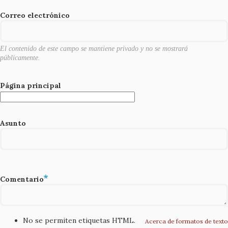
o
Correo electrónico
k
El contenido de este campo se mantiene privado y no se mostrará
públicamente.
Página principal
Asunto
Comentario
No se permiten etiquetas HTML.
Acerca de formatos de texto