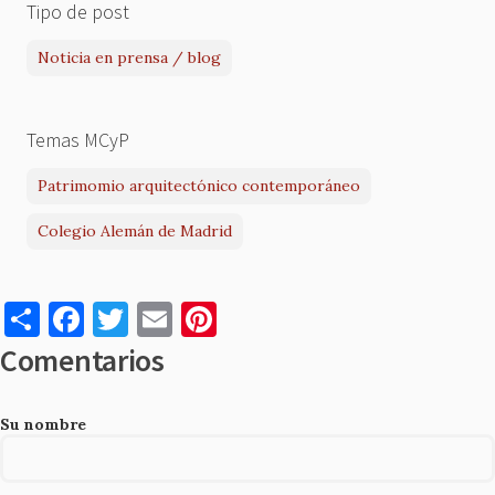
Tipo de post
Noticia en prensa / blog
Temas MCyP
Patrimomio arquitectónico contemporáneo
Colegio Alemán de Madrid
S
F
T
E
Pi
h
a
w
m
nt
Comentarios
ar
c
it
ai
er
e
e
te
l
es
Su nombre
b
r
t
o