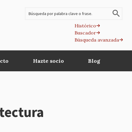
Buscar
Histórico
Buscador
B
Búsqueda avanzada
av
cto
Hazte socio
Blog
itectura