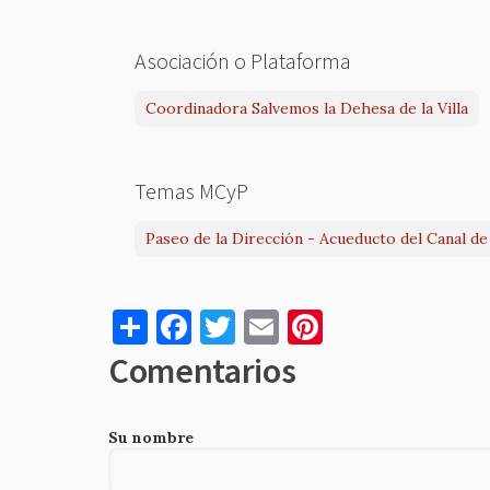
Asociación o Plataforma
Coordinadora Salvemos la Dehesa de la Villa
Temas MCyP
Paseo de la Dirección - Acueducto del Canal de
S
F
T
E
Pi
h
a
w
m
nt
Comentarios
ar
c
it
ai
er
e
e
te
l
es
Su nombre
b
r
t