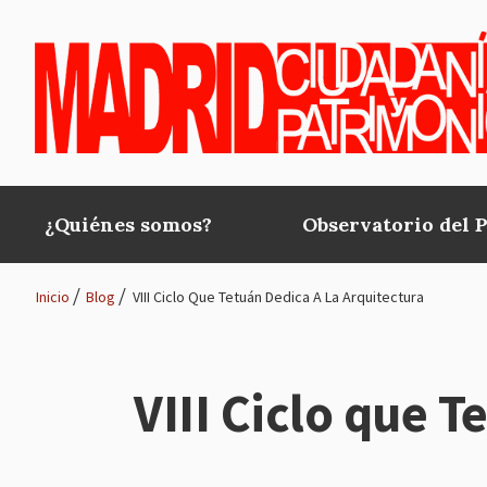
Pasar al contenido principal
¿Quiénes somos?
Observatorio del 
Main
navigation
Inicio
Blog
VIII Ciclo Que Tetuán Dedica A La Arquitectura
Ruta
de
VIII Ciclo que T
navegación