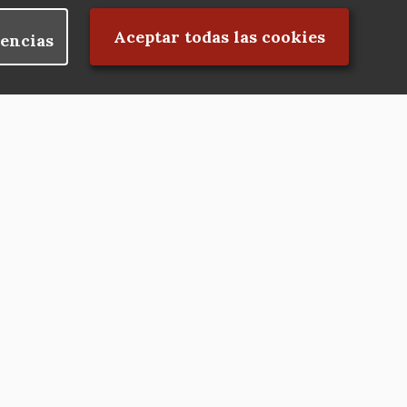
Rechazar el consentimiento
Aceptar todas las cookies
encias
Nuestras redes