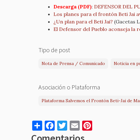
Descarga (PDF)
:
DEFENSOR DEL PUEB
Los planes para el frontón Beti Jai 
¿Un plan para el Beti Jai?
(Gacetas L
El Defensor del Pueblo aconseja la r
Tipo de post
Nota de Prensa / Comunicado
Noticia en p
Asociación o Plataforma
Plataforma Salvemos el Frontón Beti-Jai de Ma
S
F
T
E
Pi
h
a
w
m
nt
Comentarios