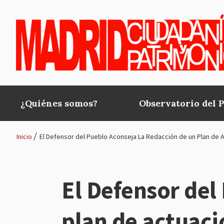
Pasar al contenido principal
¿Quiénes somos?
Observatorio del 
Main
navigation
Inicio
El Defensor del Pueblo Aconseja La Redacción de un Plan de Ac
Ruta
de
El Defensor del
navegación
plan de actuaci