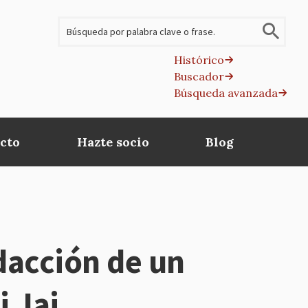
Buscar
Histórico
Buscador
B
Búsqueda avanzada
av
cto
Hazte socio
Blog
dacción de un
i Jai