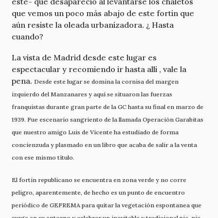
este- que desapareció al levantarse los chaletos
que vemos un poco más abajo de este fortin que
aún resiste la oleada urbanizadora. ¿ Hasta
cuando?
La vista de Madrid desde este lugar es
espectacular y recomiendo ir hasta alli , vale la
pena.
Desde este lugar se domina la cornisa del margen
izquierdo del Manzanares y aquí se situaron las fuerzas
franquistas durante gran parte de la GC hasta su final en marzo de
1939. Fue escenario sangriento de la llamada Operación Garabitas
que nuestro amigo Luis de Vicente ha estudiado de forma
concienzuda y plasmado en un libro que acaba de salir a la venta
con ese mismo título.
El fortin republicano se encuentra en zona verde y no corre
peligro, aparentemente, de hecho es un punto de encuentro
periódico de GEFREMA para quitar la vegetación espontanea que
surge en su entorno y celebrar un inevitable y tradicional pic-nic.