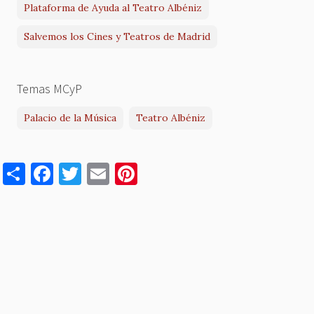
Plataforma de Ayuda al Teatro Albéniz
Salvemos los Cines y Teatros de Madrid
Temas MCyP
Palacio de la Música
Teatro Albéniz
S
F
T
E
Pi
h
a
w
m
nt
ar
c
it
ai
er
e
e
te
l
es
b
r
t
o
o