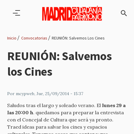
Pasar al contenido principal
Inicio
Convocatorias
REUNIÓN: Salvemos Los Cines
Ruta
REUNIÓN: Salvemos
de
los Cines
navegación
Por
mcypweb
, Jue, 25/09/2014 - 15:37
Saludos tras el largo y soleado verano. El
lunes 29 a
las 20:00 h
. quedamos para preparar la entrevista
con el Concejal de Cultura que será ya pronto.
Traed ideas para salvar los cines y espacios