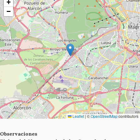
+
−
Leaflet
|
©
OpenStreetMap
contributors
Observaciones