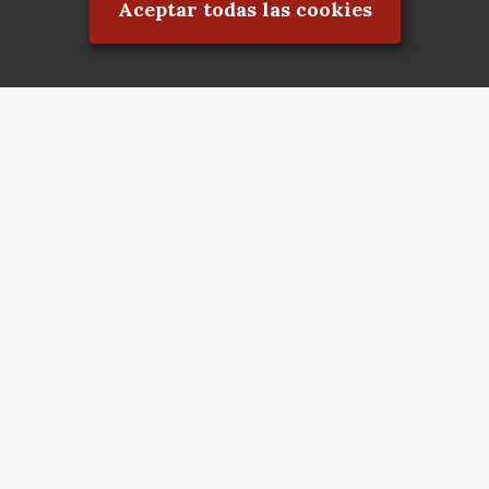
Aceptar todas las cookies
Asociación en defensa del Patrimonio
Histórico, Artístico, Cultural, Social y
Natural de la Comunidad de Madrid