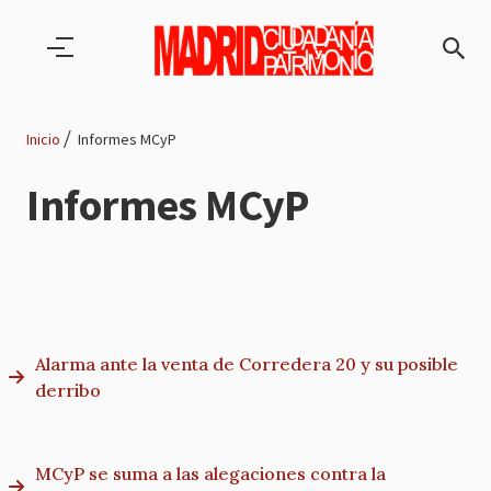
Pasar al contenido principal
Inicio
Informes MCyP
Ruta
Informes MCyP
de
navegación
Alarma ante la venta de Corredera 20 y su posible
derribo
MCyP se suma a las alegaciones contra la