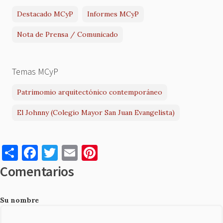
Destacado MCyP
Informes MCyP
Nota de Prensa / Comunicado
Temas MCyP
Patrimomio arquitectónico contemporáneo
El Johnny (Colegio Mayor San Juan Evangelista)
S
F
T
E
Pi
h
a
w
m
nt
Comentarios
ar
c
it
ai
er
e
e
te
l
es
Su nombre
b
r
t