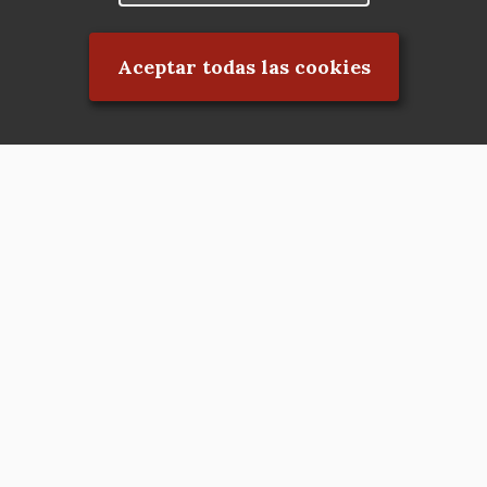
Rechazar el consentimiento
Aceptar todas las cookies
Asociación en defensa del Patrimonio
Histórico, Artístico, Cultural, Social y
Natural de la Comunidad de Madrid