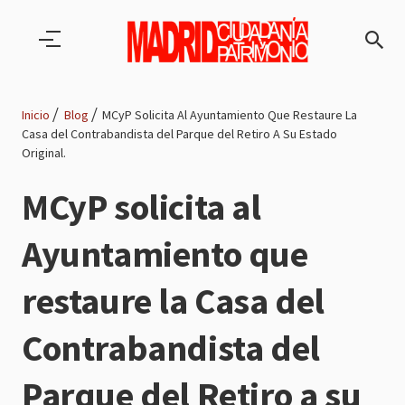
Pasar al contenido principal
Inicio
Blog
MCyP Solicita Al Ayuntamiento Que Restaure La
Casa del Contrabandista del Parque del Retiro A Su Estado
Ruta
Original.
de
MCyP solicita al
navegación
Ayuntamiento que
restaure la Casa del
Contrabandista del
Parque del Retiro a su