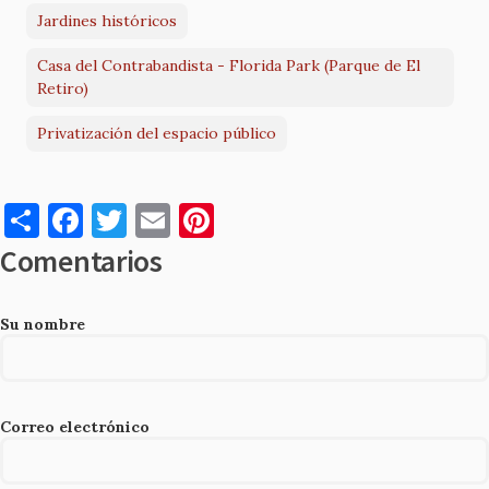
Jardines históricos
Casa del Contrabandista - Florida Park (Parque de El
Retiro)
Privatización del espacio público
S
F
T
E
Pi
h
a
w
m
nt
Comentarios
ar
c
it
ai
er
e
e
te
l
es
Su nombre
b
r
t
o
o
Correo electrónico
k