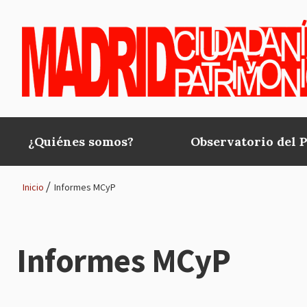
Pasar al contenido principal
¿Quiénes somos?
Observatorio del 
Main
navigation
Inicio
Informes MCyP
Ruta
de
Informes MCyP
navegación