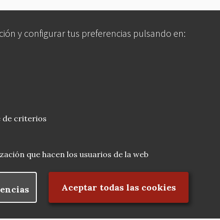
ción y configurar tus preferencias pulsando en:
 de criterios
lización que hacen los usuarios de la web
Rechazar el consentimiento
Aceptar todas las cookies
encias