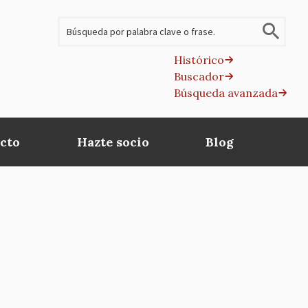
Buscar
Histórico
Buscador
B
Búsqueda avanzada
av
cto
Hazte socio
Blog