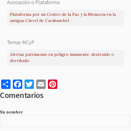
Asociación o Plataforma
Plataforma por un Centro de la Paz y la Memoria en la
antigua Cárcel de Carabanchel
Temas MCyP
Alertas patrimonio en peligro inminente, destruido o
derribado
S
F
T
E
Pi
h
a
w
m
nt
Comentarios
ar
c
it
ai
er
e
e
te
l
es
Su nombre
b
r
t
o