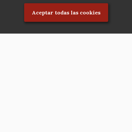
Aceptar todas las cookies
Asociación en defensa del Patrimonio
Histórico, Artístico, Cultural, Social y
Natural de la Comunidad de Madrid