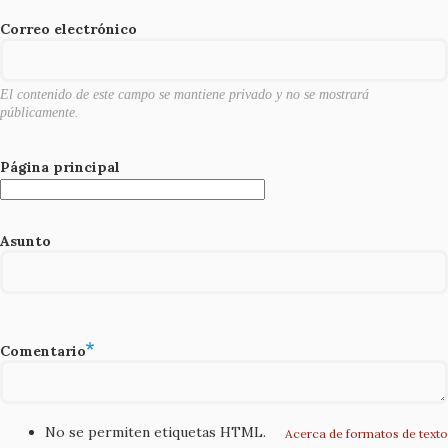
o
Correo electrónico
k
El contenido de este campo se mantiene privado y no se mostrará
públicamente.
Página principal
Asunto
Comentario
No se permiten etiquetas HTML.
Acerca de formatos de texto