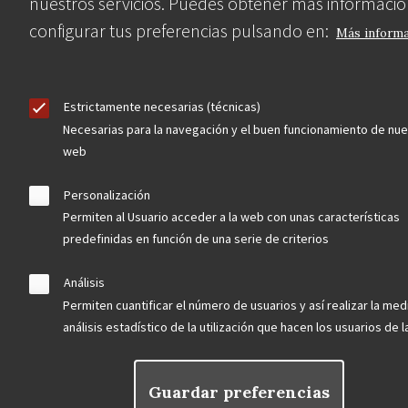
nuestros servicios. Puedes obtener más informació
configurar tus preferencias pulsando en:
Más inform
Estrictamente necesarias (técnicas)
Necesarias para la navegación y el buen funcionamiento de nue
web
Asociación en defensa del Patrimonio
Histórico, Artístico, Cultural, Social y
Personalización
Natural de la Comunidad de Madrid
Permiten al Usuario acceder a la web con unas características
predefinidas en función de una serie de criterios
Análisis
blog
Permiten cuantificar el número de usuarios y así realizar la med
Menu
análisis estadístico de la utilización que hacen los usuarios de 
observatorio del patrimonio
Footer
convocatorias
Guardar preferencias