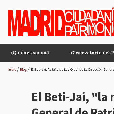
Pasar al contenido principal
¿Quiénes somos?
Observatorio del 
Main
navigation
Inicio
Blog
El Beti-Jai, "la Niña de Los Ojos" de La Dirección Gen
Ruta
de
El Beti-Jai, "la
navegación
General de Patr