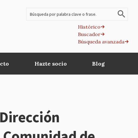
Buscar
Histórico
Buscador
B
Búsqueda avanzada
av
cto
Hazte socio
Blog
a Dirección
la Comunidad de