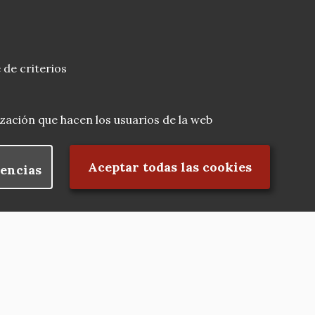
 de criterios
lización que hacen los usuarios de la web
Rechazar el consentimiento
Aceptar todas las cookies
encias
Nuestras redes