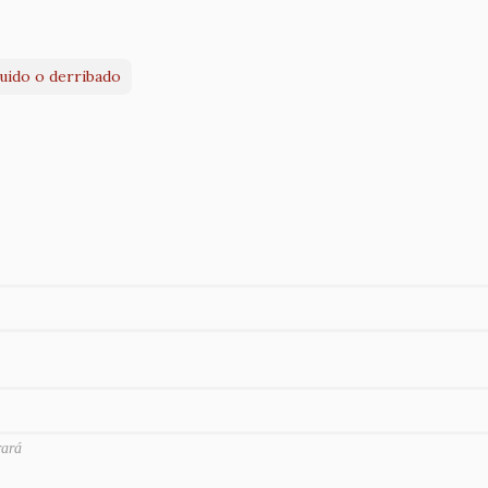
ruido o derribado
rará