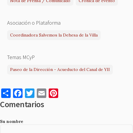
Nota de Prensa / Comunicado
Crónica de evento
Asociación o Plataforma
Coordinadora Salvemos la Dehesa de la Villa
Temas MCyP
Paseo de la Dirección - Acueducto del Canal de YII
S
F
T
E
Pi
h
a
w
m
nt
Comentarios
ar
c
it
ai
er
e
e
te
l
es
Su nombre
b
r
t