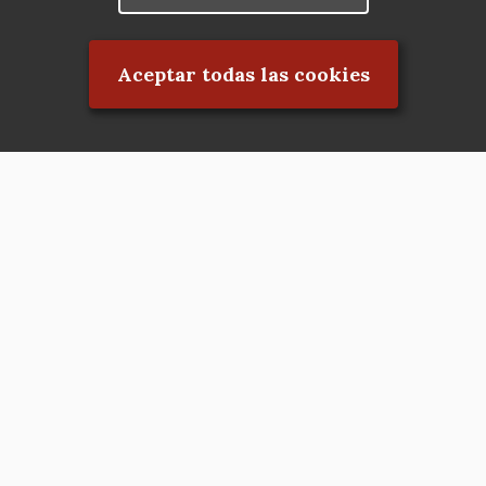
Rechazar el consentimiento
Aceptar todas las cookies
Asociación en defensa del Patrimonio
Histórico, Artístico, Cultural, Social y
Natural de la Comunidad de Madrid