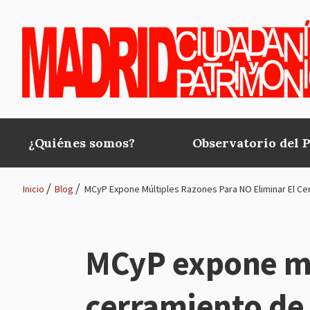
Pasar al contenido principal
¿Quiénes somos?
Observatorio del 
Main
navigation
Inicio
Blog
MCyP Expone Múltiples Razones Para NO Eliminar El Ce
Ruta
de
MCyP expone mú
navegación
cerramiento de 