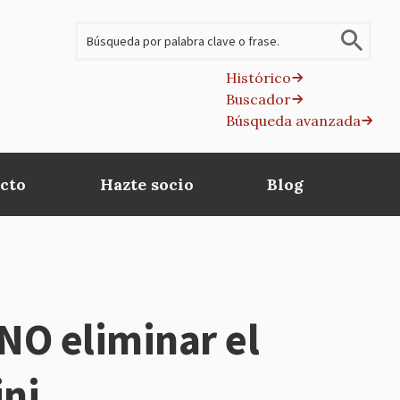
Buscar
Histórico
Buscador
B
Búsqueda avanzada
av
cto
Hazte socio
Blog
NO eliminar el
ini