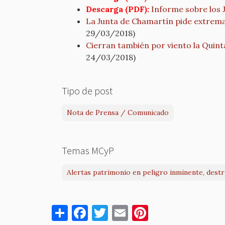
Descarga (PDF):
Informe sobre los J
La Junta de Chamartín pide extremar
29/03/2018)
Cierran también por viento la Quinta
24/03/2018)
Tipo de post
Nota de Prensa / Comunicado
Temas MCyP
Alertas patrimonio en peligro inminente, dest
S
F
T
E
Pi