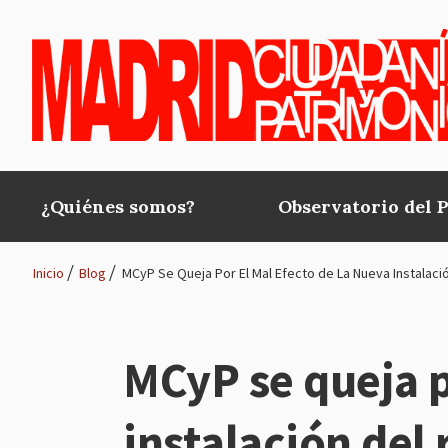
Pasar al contenido principal
¿Quiénes somos?
Observatorio del 
Main
navigation
Inicio
Blog
MCyP Se Queja Por El Mal Efecto de La Nueva Instalació
Ruta
de
MCyP se queja p
navegación
instalación del 