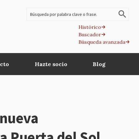
Buscar
Histórico
Buscador
B
Búsqueda avanzada
av
cto
Hazte socio
Blog
 nueva
la Puerta del Sol