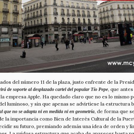
ados del número 11 de la plaza, justo enfrente de la Pres
, que antes 
irá de soporte al desplazado cartel del popular Tío Pepe
de la empresa Apple. Ha quedado claro que no es lo mismo
el luminoso, y sin que apenas se advirtiese la estructura
, de forma que s
al que no se adapta ni en medida ni en geometría
e la importancia como Bien de Interés Cultural de la Puer
cidir su futuro, premiando además una idea de orden y li
nes. La ruidosa estructura que acaba de aparecer basta pa