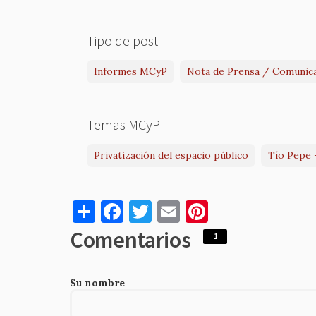
Tipo de post
Informes MCyP
Nota de Prensa / Comunic
Temas MCyP
Privatización del espacio público
Tío Pepe 
S
F
T
E
Pi
h
a
w
m
nt
Comentarios
1
ar
c
it
ai
er
e
e
te
l
es
Su nombre
b
r
t