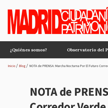
Pasar al contenido principal
¿Quiénes somos?
Observatorio del 
Main
navigation
Inicio
Blog
NOTA de PRENSA: Marcha Nocturna Por El Futuro Corre
Ruta
de
NOTA de PRENSA
navegación
Corredor Verde