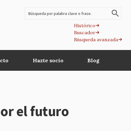
Buscar
Histórico
Buscador
B
Búsqueda avanzada
av
cto
Hazte socio
Blog
r el futuro