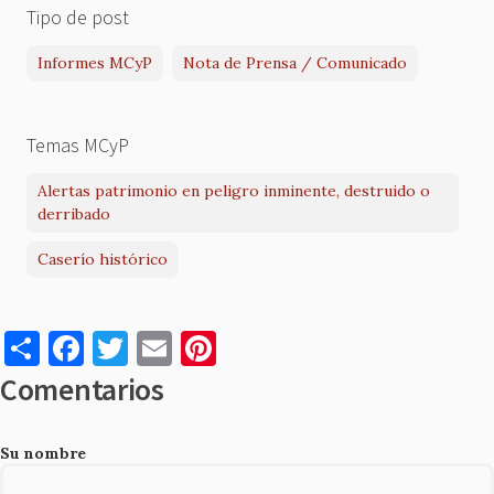
Tipo de post
Informes MCyP
Nota de Prensa / Comunicado
Temas MCyP
Alertas patrimonio en peligro inminente, destruido o
derribado
Caserío histórico
S
F
T
E
Pi
h
a
w
m
nt
Comentarios
ar
c
it
ai
er
e
e
te
l
es
Su nombre
b
r
t