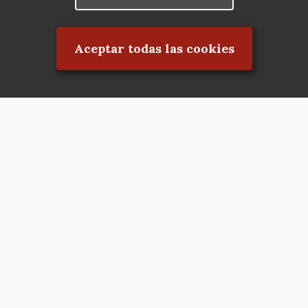
Rechazar el consentimiento
Aceptar todas las cookies
Asociación en defensa del Patrimonio
Histórico, Artístico, Cultural, Social y
Natural de la Comunidad de Madrid