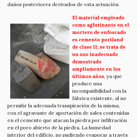
daños posteriores derivados de esta actuación.
El material empleado
como aglutinante en el
mortero de enfoscado
es cemento portland
de clase II; se trata de
un uso inadecuado
demostrado
ampliamente en los
últimos años
, ya que
produce una
incompatibilidad con la
fábrica existente, al no
permitir la adecuada transpiración de la misma,
con el agravante de aportación de sales contenidas
en el cemento que atacan la piedra por infiltración
en el poro abierto de la piedra. La humedad
interior del edificio, no pudiendo evaporar a través