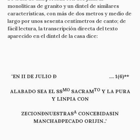
monolíticas de granito y un dintel de similares
características, con más de dos metros y medio de
largo por unos sesenta centímetros de canto; de
fácil lectura, la transcripción directa del texto
aparecido en el dintel de la casa dice:
"EN II DE JULIO
Ð .... 1(6)**
MO
TO
ALABADO SEA EL SS
SACRAM
Y LA PURA
Y LINPIA CON
A
ZECION
ÐNUESTRAS
CONCEBIDASIN
MANCHA
ÐPECADO ORIJIN.."