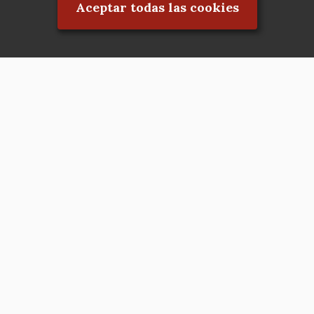
Aceptar todas las cookies
Asociación en defensa del Patrimonio
Histórico, Artístico, Cultural, Social y
Natural de la Comunidad de Madrid