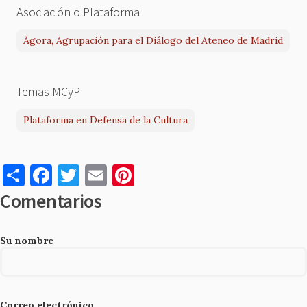
Asociación o Plataforma
Ágora, Agrupación para el Diálogo del Ateneo de Madrid
Temas MCyP
Plataforma en Defensa de la Cultura
S
F
T
E
Pi
h
a
w
m
nt
Comentarios
ar
c
it
ai
er
e
e
te
l
es
Su nombre
b
r
t
o
o
Correo electrónico