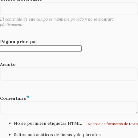
k
El contenido de este campo se mantiene privado y no se mostrará
públicamente.
Página principal
Asunto
Comentario
No se permiten etiquetas HTML.
Acerca de formatos de texto
Saltos automáticos de líneas y de párrafos.