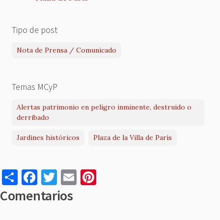
Tipo de post
Nota de Prensa / Comunicado
Temas MCyP
Alertas patrimonio en peligro inminente, destruido o
derribado
Jardines históricos
Plaza de la Villa de París
S
F
T
E
Pi
h
a
w
m
nt
Comentarios
ar
c
it
ai
er