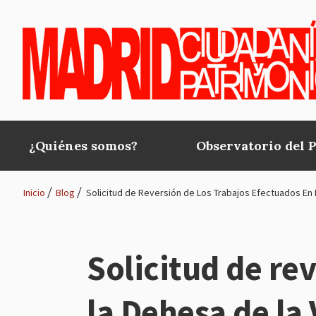
Pasar al contenido principal
¿Quiénes somos?
Observatorio del 
Main
navigation
Inicio
Blog
Solicitud de Reversión de Los Trabajos Efectuados En L
Ruta
de
Solicitud de re
navegación
la Dehesa de la 