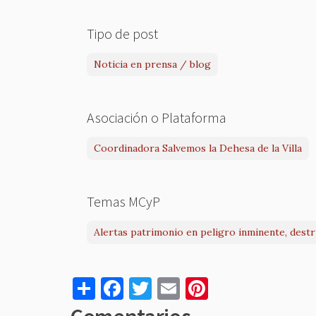
Tipo de post
Noticia en prensa / blog
Asociación o Plataforma
Coordinadora Salvemos la Dehesa de la Villa
Temas MCyP
Alertas patrimonio en peligro inminente, dest
S
F
T
E
Pi
h
a
w
m
nt