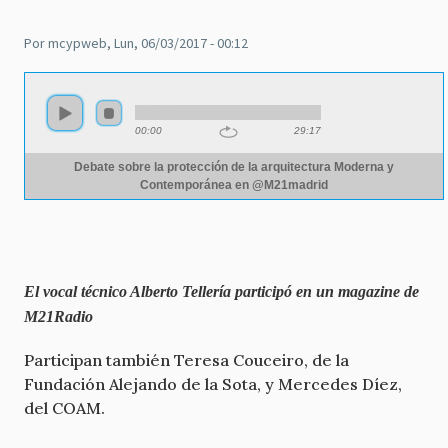
Por
mcypweb
, Lun, 06/03/2017 - 00:12
Audio
file
00:00
29:17
Debate sobre la protección de la arquitectura Moderna y
Contemporánea en @M21madrid
El vocal técnico Alberto Tellería participó en un magazine de
M21Radio
Participan también Teresa Couceiro, de la
Fundación Alejando de la Sota, y Mercedes Díez,
del COAM.