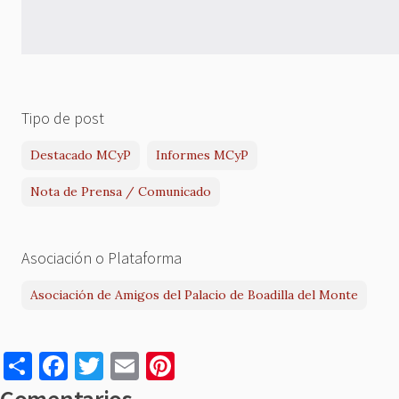
Tipo de post
Destacado MCyP
Informes MCyP
Nota de Prensa / Comunicado
Asociación o Plataforma
Asociación de Amigos del Palacio de Boadilla del Monte
S
F
T
E
Pi
h
a
w
m
nt