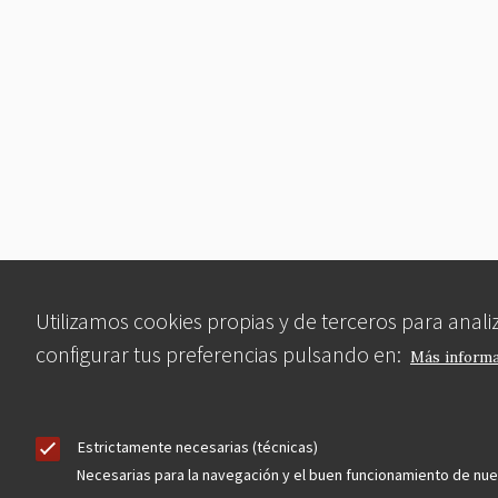
Utilizamos cookies propias y de terceros para anal
configurar tus preferencias pulsando en:
Más inform
Estrictamente necesarias (técnicas)
Necesarias para la navegación y el buen funcionamiento de nu