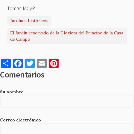
Temas MCyP
Jardines históricos
El Jardín reservado de la Glorieta del Príncipe de la Casa
de Campo
S
F
T
E
Pi
h
a
w
m
nt
Comentarios
ar
c
it
ai
er
e
e
te
l
es
Su nombre
b
r
t
o
o
Correo electrónico
k