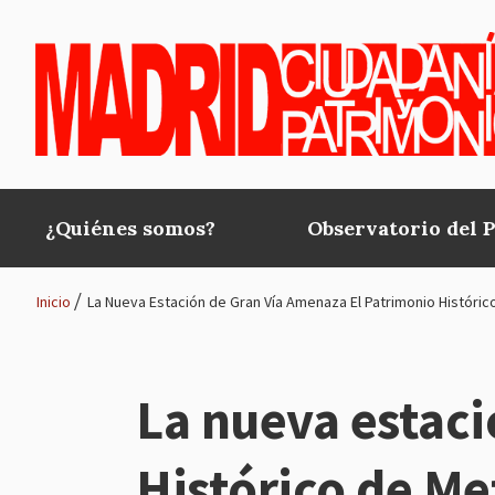
Pasar al contenido principal
¿Quiénes somos?
Observatorio del 
Main
navigation
Inicio
La Nueva Estación de Gran Vía Amenaza El Patrimonio Históric
Ruta
de
La nueva estaci
navegación
Histórico de Me