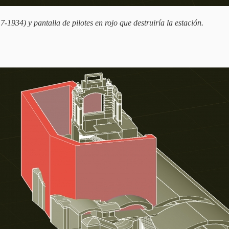
-1934) y pantalla de pilotes en rojo que destruiría la estación.