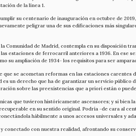
ación de la línea 1.
 cumplir su centenario de inauguración en octubre de 2019,
 nuevamente peligrar una de sus edificaciones más singular
la Comunidad de Madrid, contempla en su disposición tran
 las estaciones de ferrocarril anteriores a 1936. En ese se
como su ampliación de 1934- los requisitos para ser amparad
que se acometan reformas en las estaciones carentes de
ad es un derecho que ha de garantizar un servicio público 
ación sobre las preexistencias que a priori están o puede
 únicas que tuvieron históricamente ascensores; y si bien 
recuperable en su sentido original. Podría -de cara al cen
, conectándola hábilmente a unos accesos universales y ad
o y conectado con nuestra realidad, afrontando su conserv