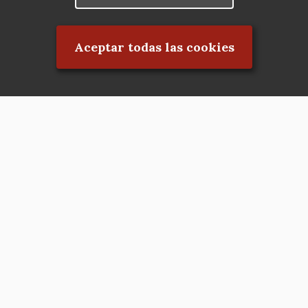
Rechazar el consentimiento
Aceptar todas las cookies
Asociación en defensa del Patrimonio
Histórico, Artístico, Cultural, Social y
Natural de la Comunidad de Madrid