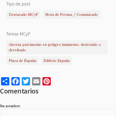
Tipo de post
Destacado MCyP
Nota de Prensa / Comunicado
Temas MCyP
Alertas patrimonio en peligro inminente, destruido o
derribado
Plaza de España
Edificio España
S
F
T
E
Pi
h
a
w
m
nt
Comentarios
ar
c
it
ai
er
e
e
te
l
es
Su nombre
b
r
t