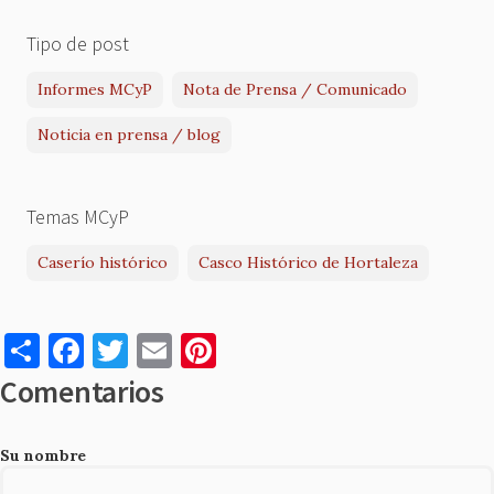
Tipo de post
Informes MCyP
Nota de Prensa / Comunicado
Noticia en prensa / blog
Temas MCyP
Caserío histórico
Casco Histórico de Hortaleza
S
F
T
E
Pi
h
a
w
m
nt
Comentarios
ar
c
it
ai
er
e
e
te
l
es
Su nombre
b
r
t