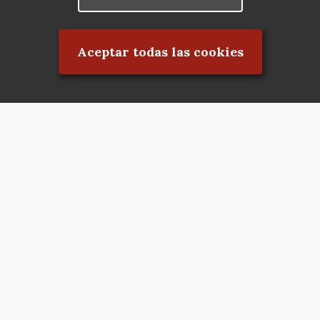
Rechazar el consentimiento
Aceptar todas las cookies
Asociación en defensa del Patrimonio
Histórico, Artístico, Cultural, Social y
Natural de la Comunidad de Madrid