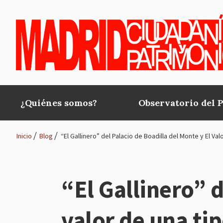
Pasar al contenido principal
¿Quiénes somos?
Observatorio del 
Main
navigation
Inicio
Blog
“El Gallinero” del Palacio de Boadilla del Monte y El V
Ruta
de
“El Gallinero” d
navegación
valor de una tip