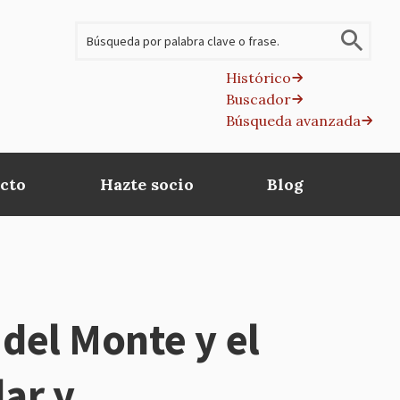
Buscar
Histórico
Buscador
B
Búsqueda avanzada
av
cto
Hazte socio
Blog
 del Monte y el
lar y