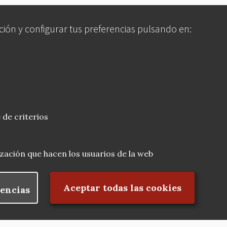
ción y configurar tus preferencias pulsando en:
 de criterios
lización que hacen los usuarios de la web
Rechazar el consentimiento
Aceptar todas las cookies
encias