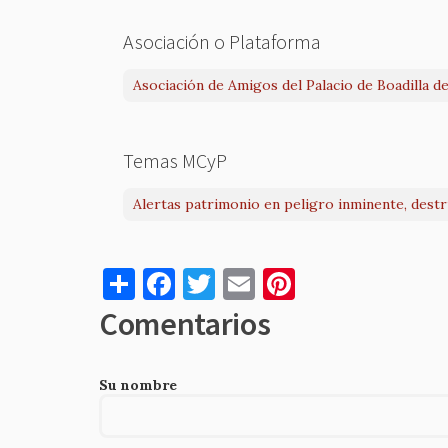
Asociación o Plataforma
Asociación de Amigos del Palacio de Boadilla d
Temas MCyP
Alertas patrimonio en peligro inminente, dest
S
F
T
E
Pi
h
a
w
m
nt
Comentarios
ar
c
it
ai
er
e
e
te
l
es
Su nombre
b
r
t
o