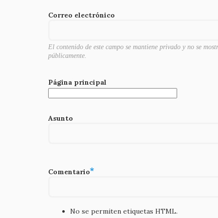
o
Correo electrónico
k
El contenido de este campo se mantiene privado y no se most
públicamente.
Página principal
Asunto
Comentario
No se permiten etiquetas HTML.