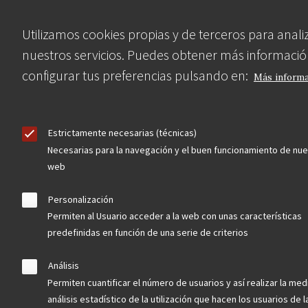
Footer
convocatorias
Utilizamos cookies propias y de terceros para anali
nuestros servicios. Puedes obtener más informació
buscador avanzado
configurar tus preferencias pulsando en:
Más inform
Nuestras redes
Estrictamente necesarias (técnicas)
Necesarias para la navegación y el buen funcionamiento de nue
web
Personalización
Permiten al Usuario acceder a la web con unas características
predefinidas en función de una serie de criterios
Contacta
Análisis
Permiten cuantificar el número de usuarios y así realizar la med
análisis estadístico de la utilización que hacen los usuarios de 