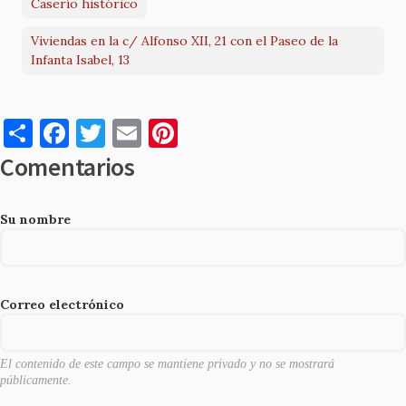
Caserío histórico
Viviendas en la c/ Alfonso XII, 21 con el Paseo de la
Infanta Isabel, 13
S
F
T
E
Pi
h
a
w
m
nt
Comentarios
ar
c
it
ai
er
e
e
te
l
es
Su nombre
b
r
t
o
o
Correo electrónico
k
El contenido de este campo se mantiene privado y no se mostrará
públicamente.