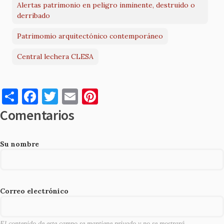
Alertas patrimonio en peligro inminente, destruido o
derribado
Patrimomio arquitectónico contemporáneo
Central lechera CLESA
S
F
T
E
Pi
h
a
w
m
nt
Comentarios
ar
c
it
ai
er
e
e
te
l
es
Su nombre
b
r
t
o
o
Correo electrónico
k
El contenido de este campo se mantiene privado y no se mostrará