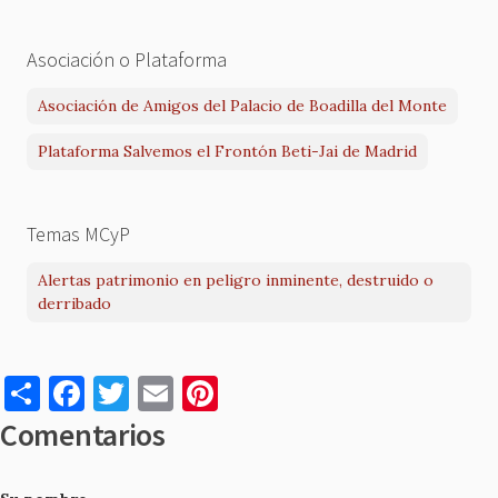
Asociación o Plataforma
Asociación de Amigos del Palacio de Boadilla del Monte
Plataforma Salvemos el Frontón Beti-Jai de Madrid
Temas MCyP
Alertas patrimonio en peligro inminente, destruido o
derribado
S
F
T
E
Pi
h
a
w
m
nt
Comentarios
ar
c
it
ai
er
e
e
te
l
es