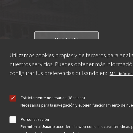
Contacta
Utilizamos cookies propias y de terceros para anali
Hazte socio
nuestros servicios. Puedes obtener más informació
configurar tus preferencias pulsando en:
Más inform
Estrictamente necesarias (técnicas)
Aviso Legal
Política de privacidad
Política de Cookies
Necesarias para la navegación y el buen funcionamiento de nu
Menú
Personalización
legal
Permiten al Usuario acceder a la web con unas características 